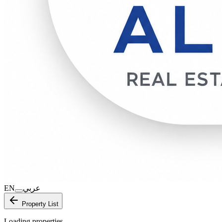
EN
عربي
Property List
Loading properties…