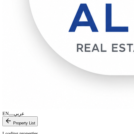
EN
عربي
Property List
Loading properties…