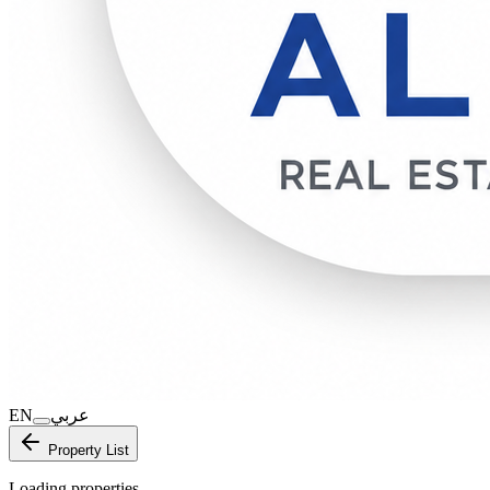
EN
عربي
Property List
Loading properties…