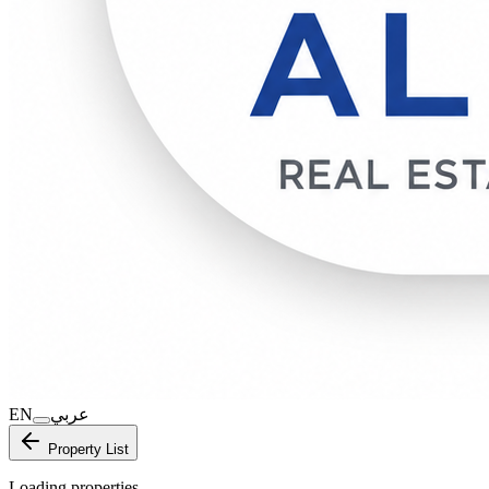
EN
عربي
Property List
Loading properties…