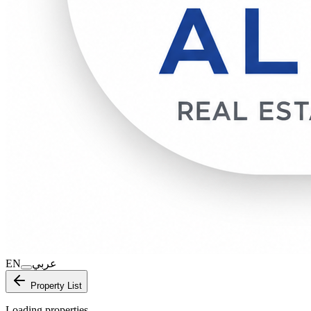
EN
عربي
Property List
Loading properties…